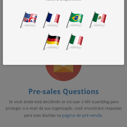
General Questions
Se seu e-mail é protegido pelo MX Guarddog mas você não é o
postmaster, você encontrará as respostas para as dúvidas mais
página geral
relevantes na
.
Pre-sales Questions
Se você ainda está decidindo se irá usar o MX Guarddog para
proteger o e-mail da sua organização, você encontrará respostas
página de pré-venda
para suas dúvidas na
.