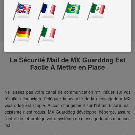
Avec des attaques maintenant spécifiquement conçues pour
cibler une entreprise en particulier, un système de sécurité
mail de qualité et une adéquate formation du personnel est
essentielle à toute entreprise qui fait des affaires en-ligne.
La Sécurité Mail de MX Guarddog Est
Facile À Mettre en Place
Ne laissez pas votre canal de communication n°1 influer sur vos
résultats financiers. Déléguer la sécurité de la messagerie à MX
Guarddog est simple. Aucun changement sur l'infrastructure mail
existante n'est requis. MX Guarddog développe, héberge, assure
l'entretien, et protège votre système de messagerie des menaces
mail.