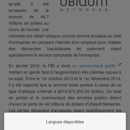
qu'elle a été
arnaquée de la
somme de 46.7
millions de dollars au
cours de l'année. Les
criminels ont utilisé l'attaque connue comme arnaque au chef
d'entreprise en usurpant l'identité d'un employé pour réaliser
des demandes frauduleuses de paiement visant
spécialement le service comptable de l'entreprise.
En janvier 2015, le FBI a émis
un communiqué public
mettant en garde face à l'augmentation des plaintes reçues à
ce sujet. Entre le 1er octobre 2013 et le 1er décembre 2014,
il a été rapporté que la somme totale perdue à cause de ce
type d'attaque s'élevait à $214,972,503.30 dollars. Ce total
de pertes et le communiqué des services publics datent
d'avant la perte de 46 millions de dollars d'Ubiquiti Networks.
Les pertes découlant d'arnaques visant spécifiquement les
entreprises continuent d'augmenter - ne laissez pas votre
Langues disponibles
entreprise être la prochaine victime.