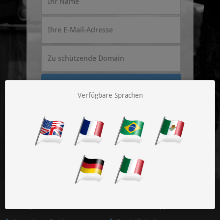
Kostenlosen Test
Verfügbare Sprachen
beginnen
Account Manager
Resources
Login
Technischer Support