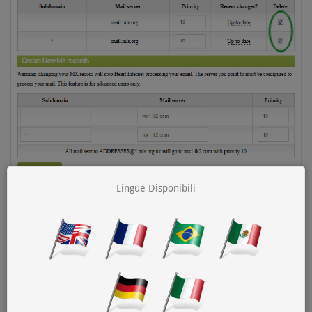
Lingue Disponibili
Passaggio #4
Continuare ad aggiungere i tre server MX in questo elenco, al
termine si finirà con un elenco di record MX che assomiglia a
questo esempio: