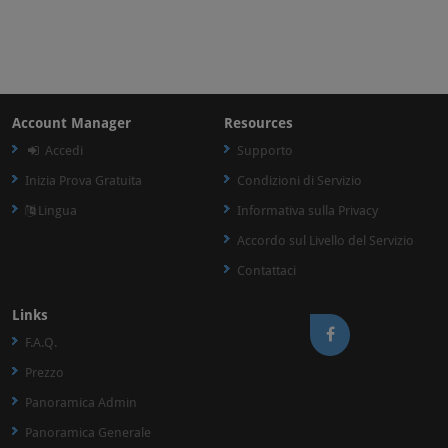
Account Manager
Resources
Accedi
Supporto
Inizia Prova Gratuita
Condizioni di Servizio
Lingua
Informativa sulla Privacy
Accordo sul Livello del Servizio
Contattaci
Links
F.A.Q.
Prezzo
Panoramica Admin
Panoramica Generale