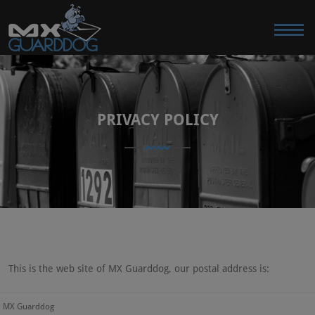
PRIVACY POLICY
This is the web site of MX Guarddog, our postal address is:
MX Guarddog