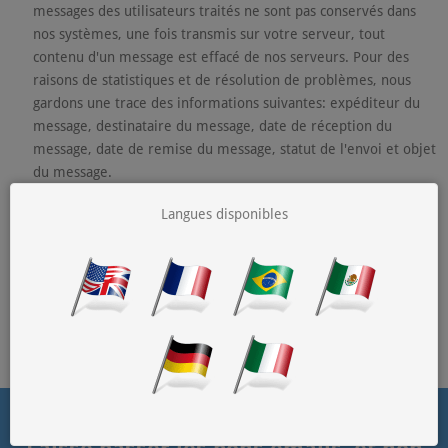
messages des utilisateurs traités ne sont pas conservés dans
nos systèmes, une fois transmis sur votre serveur, tout
contenu d'un message est effacé de nos serveurs. Pour des
raisons de statistiques et de résolution de problèmes, nous
gardons une trace des informations suivantes: expéditeur du
message, destinataire du message, date de réception du
message, date de remise du message, statut de l'envoi et objet
du message.
Les messages placés en quarantaine sont conservés sur
Langues disponibles
disque pour révision/libération par l'utilisateur final, le
contenu du message est effacé de nos serveurs quand la
quarantaine expire. En cas de problèmes de réception au
niveau de votre serveur, nous conserverons les messages
dans nos systèmes pendant une durée maximale de (7)
jours le temps que celui-ci soit reçu.